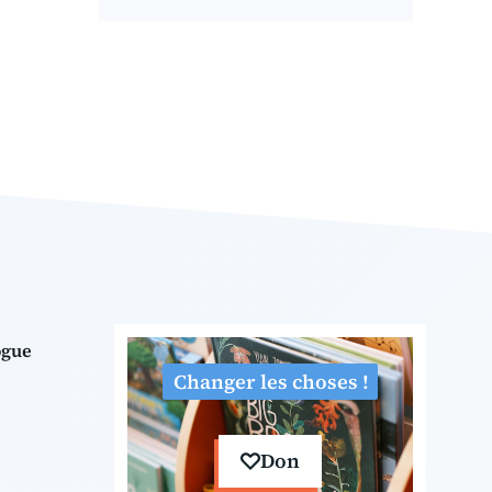
ogue
Changer les choses !
Don