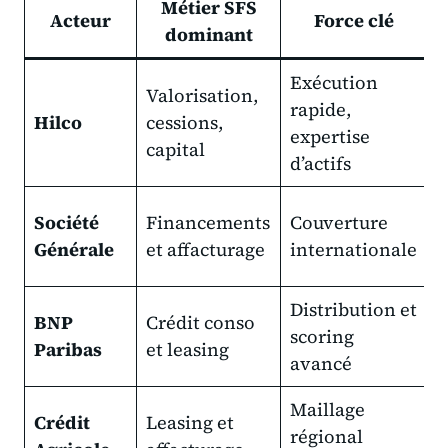
Métier SFS
Acteur
Force clé
dominant
Exécution
Valorisation,
M
rapide,
Hilco
cessions,
d
expertise
capital
s
d’actifs
Société
Financements
Couverture
d
Générale
et affacturage
internationale
p
Distribution et
L
BNP
Crédit conso
scoring
p
Paribas
et leasing
avancé
a
Maillage
L
Crédit
Leasing et
régional
i