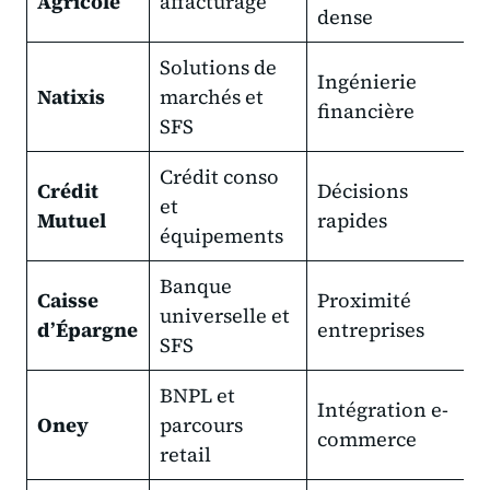
Agricole
affacturage
dense
d
Solutions de
F
Ingénierie
Natixis
marchés et
s
financière
SFS
d
Crédit conso
Crédit
Décisions
P
et
Mutuel
rapides
m
équipements
Banque
Caisse
Proximité
A
universelle et
d’Épargne
entreprises
p
SFS
BNPL et
P
Intégration e-
Oney
parcours
f
commerce
retail
e