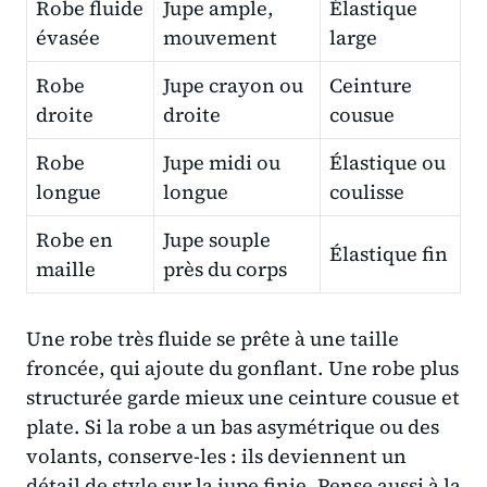
Robe fluide
Jupe ample,
Élastique
évasée
mouvement
large
Robe
Jupe crayon ou
Ceinture
droite
droite
cousue
Robe
Jupe midi ou
Élastique ou
longue
longue
coulisse
Robe en
Jupe souple
Élastique fin
maille
près du corps
Une robe très fluide se prête à une taille
froncée, qui ajoute du gonflant. Une robe plus
structurée garde mieux une ceinture cousue et
plate. Si la robe a un bas asymétrique ou des
volants, conserve-les : ils deviennent un
détail de style sur la jupe finie. Pense aussi à la